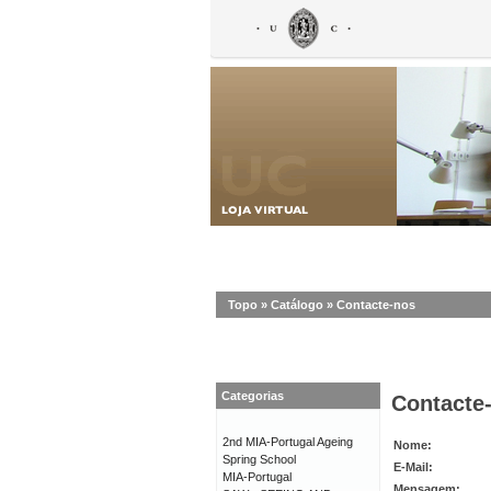
Topo
»
Catálogo
»
Contacte-nos
Categorias
Contacte
2nd MIA-Portugal Ageing
Nome:
Spring School
E-Mail:
MIA-Portugal
Mensagem: