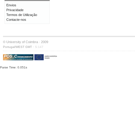
Envios
Privacidade
Termos de Utilização
Contacte-nos
© University of Coimbra · 2009
·
Portugal/WEST GMT
S:147
Parse Time: 0.051s