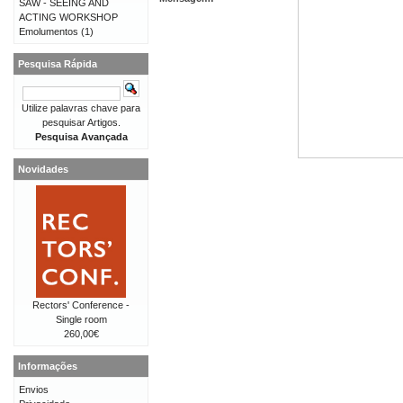
SAW - SEEING AND
ACTING WORKSHOP
Emolumentos
(1)
Pesquisa Rápida
Utilize palavras chave para
pesquisar Artigos.
Pesquisa Avançada
Novidades
Rectors' Conference -
Single room
260,00€
Informações
Envios