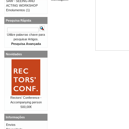
SAW - SEEING AND
ACTING WORKSHOP
Emolumentos
(1)
Pesquisa Rápida
Utilize palavras chave para
pesquisar Artigos.
Pesquisa Avançada
Novidades
Rectors' Conference -
Accompanying person
500,00€
Informações
Envios