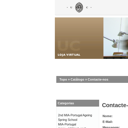
Topo
»
Catálogo
»
Contacte-nos
Categorias
Contacte
2nd MIA-Portugal Ageing
Nome:
Spring School
E-Mail:
MIA-Portugal
Mensagem: