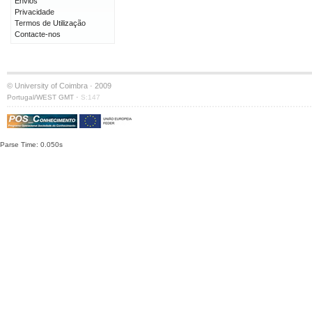
Envios
Privacidade
Termos de Utilização
Contacte-nos
© University of Coimbra · 2009
·
Portugal/WEST GMT
S:147
Parse Time: 0.050s