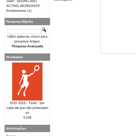
SAW - SEEING AND
ACTING WORKSHOP
Emolumentos
(1)
Pesquisa Rápida
Utilize palavras chave para
pesquisar Artigos.
Pesquisa Avançada
Novidades
EUG 2018 - Ténis - por
cada dia que não pretendam
vir
6,50€
Informações