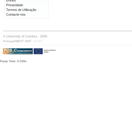
Envios
Privacidade
Termos de Utilização
Contacte-nos
© University of Coimbra · 2009
·
Portugal/WEST GMT
S:147
Parse Time: 0.038s