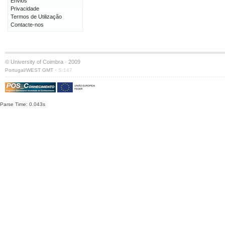
Envios
Privacidade
Termos de Utilização
Contacte-nos
© University of Coimbra · 2009
·
Portugal/WEST GMT
S:147
Parse Time: 0.043s