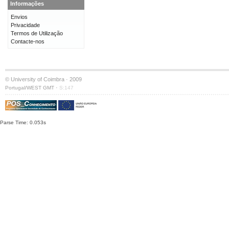
Informações
Envios
Privacidade
Termos de Utilização
Contacte-nos
© University of Coimbra · 2009
·
Portugal/WEST GMT
S:147
Parse Time: 0.053s