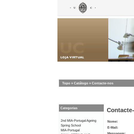
Topo
»
Catálogo
»
Contacte-nos
Categorias
Contacte
2nd MIA-Portugal Ageing
Nome:
Spring School
E-Mail:
MIA-Portugal
Mensagem: