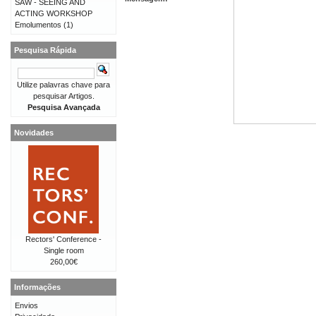
SAW - SEEING AND
ACTING WORKSHOP
Emolumentos
(1)
Pesquisa Rápida
Utilize palavras chave para
pesquisar Artigos.
Pesquisa Avançada
Novidades
Rectors' Conference -
Single room
260,00€
Informações
Envios