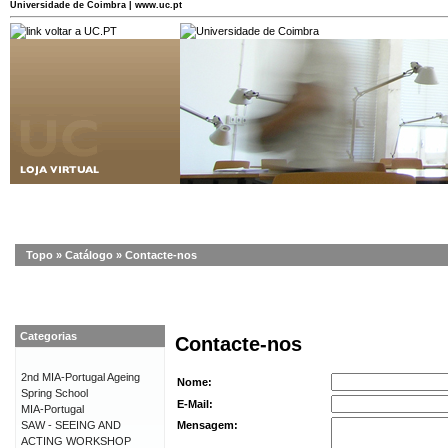
Universidade de Coimbra | www.uc.pt
Topo
»
Catálogo
»
Contacte-nos
Categorias
Contacte-nos
2nd MIA-Portugal Ageing
Nome:
Spring School
E-Mail:
MIA-Portugal
SAW - SEEING AND
Mensagem:
ACTING WORKSHOP