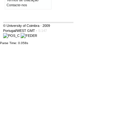
Termos de Utilização
Contacte-nos
© University of Coimbra · 2009
Portugal/WEST GMT
·
S:147
Parse Time: 0.058s