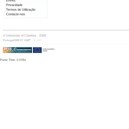
Envios
Privacidade
Termos de Utilização
Contacte-nos
© University of Coimbra · 2009
·
Portugal/WEST GMT
S:147
Parse Time: 0.039s