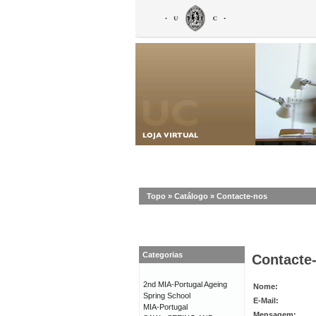
Topo
»
Catálogo
»
Contacte-nos
Categorias
Contacte
2nd MIA-Portugal Ageing
Nome:
Spring School
E-Mail:
MIA-Portugal
Mensagem: