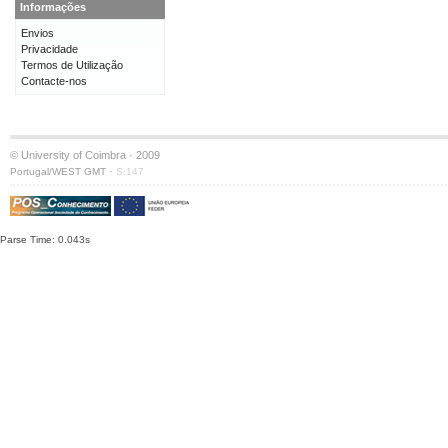
Informações
Envios
Privacidade
Termos de Utilização
Contacte-nos
© University of Coimbra · 2009
·
Portugal/WEST GMT
S:147
Parse Time: 0.043s