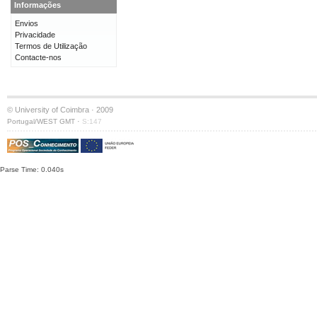
Informações
Envios
Privacidade
Termos de Utilização
Contacte-nos
© University of Coimbra · 2009
·
Portugal/WEST GMT
S:147
Parse Time: 0.040s