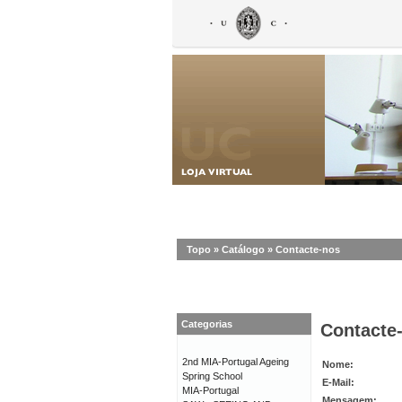
Topo
»
Catálogo
»
Contacte-nos
Categorias
Contacte
2nd MIA-Portugal Ageing
Nome:
Spring School
E-Mail:
MIA-Portugal
Mensagem: