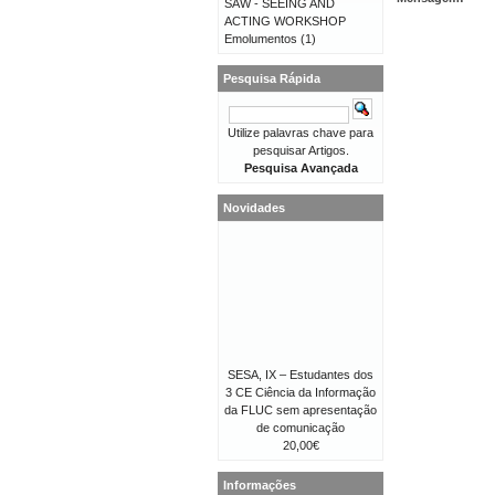
SAW - SEEING AND
ACTING WORKSHOP
Emolumentos
(1)
Pesquisa Rápida
Utilize palavras chave para
pesquisar Artigos.
Pesquisa Avançada
Novidades
SESA, IX – Estudantes dos
3 CE Ciência da Informação
da FLUC sem apresentação
de comunicação
20,00€
Informações