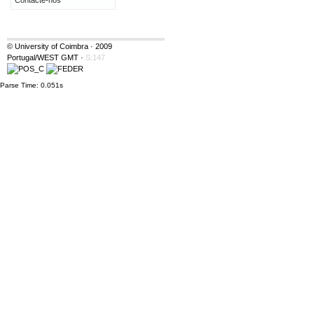
Contacte-nos
© University of Coimbra · 2009
Portugal/WEST GMT
·
S:147
Parse Time: 0.051s