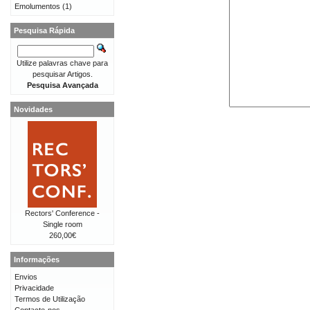
Emolumentos
(1)
Pesquisa Rápida
Utilize palavras chave para
pesquisar Artigos.
Pesquisa Avançada
Novidades
Rectors' Conference -
Single room
260,00€
Informações
Envios
Privacidade
Termos de Utilização