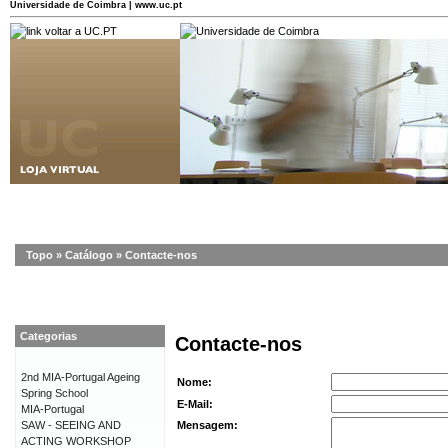
Universidade de Coimbra | www.uc.pt
Topo
»
Catálogo
»
Contacte-nos
Categorias
Contacte-nos
2nd MIA-Portugal Ageing
Nome:
Spring School
E-Mail:
MIA-Portugal
SAW - SEEING AND
Mensagem:
ACTING WORKSHOP