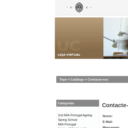
Topo
»
Catálogo
»
Contacte-nos
Categorias
Contacte
2nd MIA-Portugal Ageing
Nome:
Spring School
E-Mail:
MIA-Portugal
Mensagem: