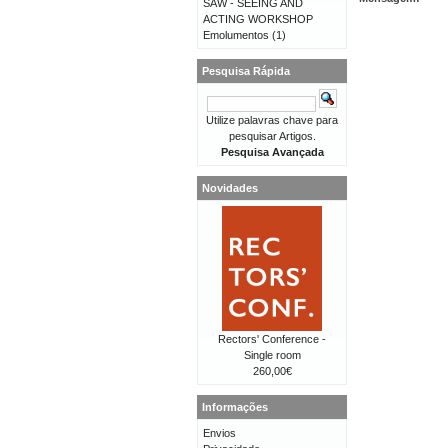
SAW - SEEING AND
ACTING WORKSHOP
Emolumentos
(1)
Pesquisa Rápida
Utilize palavras chave para
pesquisar Artigos.
Pesquisa Avançada
Novidades
Rectors' Conference -
Single room
260,00€
Informações
Envios