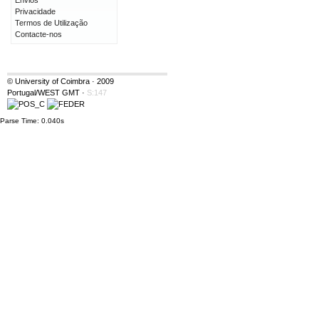
Envios
Privacidade
Termos de Utilização
Contacte-nos
© University of Coimbra · 2009
Portugal/WEST GMT
·
S:147
Parse Time: 0.040s