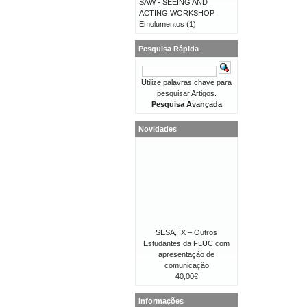
SAW - SEEING AND
ACTING WORKSHOP
Emolumentos
(1)
Pesquisa Rápida
Utilize palavras chave para
pesquisar Artigos.
Pesquisa Avançada
Novidades
SESA, IX – Outros
Estudantes da FLUC com
apresentação de
comunicação
40,00€
Informações