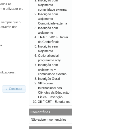
Inscrição com
todas as
alojamento –
 o utilizador e o
comunidade externa
Inscrição com
alojamento -
 e sempre que o
Comunidade externa
o através dos
Inscrição com
alojamento
TRACE 2023 - Jantar
da Conferência
ra
Inscrição sem
alojamento
Optional social
programme only
Inscrição sem
alojamento –
tilizadores,
comunidade externa
Inscrição Geral
VIII Fórum
Internacional das
Continuar
Ciências da Educação
Física - Inscrição
XII FICEF - Estudantes
Comentários
Não existem comentários