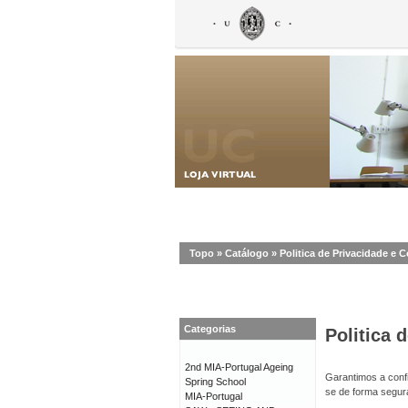
Topo
»
Catálogo
»
Politica de Privacidade e 
Categorias
Politica 
2nd MIA-Portugal Ageing
Garantimos a confi
Spring School
se de forma segur
MIA-Portugal