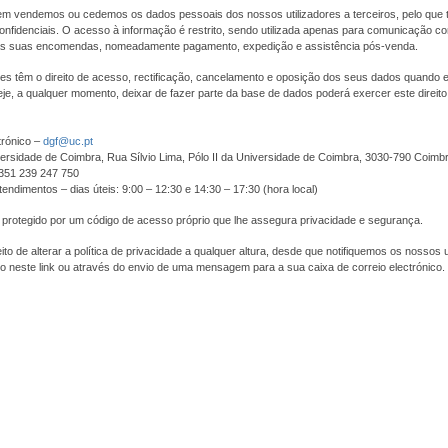
m vendemos ou cedemos os dados pessoais dos nossos utilizadores a terceiros, pelo que 
nfidenciais. O acesso à informação é restrito, sendo utilizada apenas para comunicação com
s suas encomendas, nomeadamente pagamento, expedição e assistência pós-venda.
res têm o direito de acesso, rectificação, cancelamento e oposição dos seus dados quando
je, a qualquer momento, deixar de fazer parte da base de dados poderá exercer este direit
trónico –
dgf@uc.pt
ersidade de Coimbra, Rua Sílvio Lima, Pólo II da Universidade de Coimbra, 3030-790 Coimb
+351 239 247 750
tendimentos – dias úteis: 9:00 – 12:30 e 14:30 – 17:30 (hora local)
 protegido por um código de acesso próprio que lhe assegura privacidade e segurança.
to de alterar a política de privacidade a qualquer altura, desde que notifiquemos os nossos u
o neste link ou através do envio de uma mensagem para a sua caixa de correio electrónico.