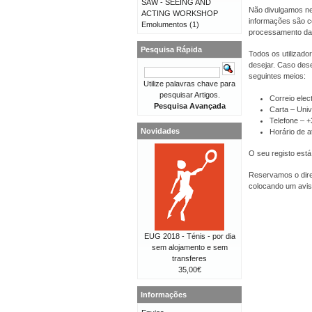
SAW - SEEING AND
Não divulgamos ne
ACTING WORKSHOP
informações são co
Emolumentos
(1)
processamento da
Pesquisa Rápida
Todos os utilizado
desejar. Caso dese
seguintes meios:
Utilize palavras chave para
pesquisar Artigos.
Correio elec
Pesquisa Avançada
Carta – Univ
Telefone – 
Novidades
Horário de a
O seu registo está
Reservamos o direi
colocando um avis
EUG 2018 - Ténis - por dia
sem alojamento e sem
transferes
35,00€
Informações