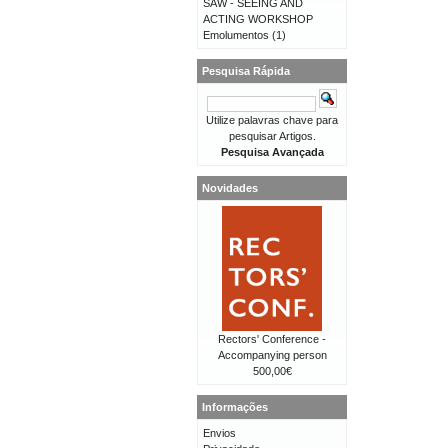
SAW - SEEING AND
ACTING WORKSHOP
Emolumentos
(1)
Pesquisa Rápida
Utilize palavras chave para
pesquisar Artigos.
Pesquisa Avançada
Novidades
Rectors' Conference -
Accompanying person
500,00€
Informações
Envios