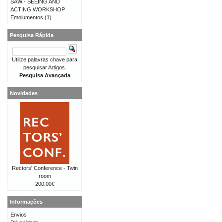
SAW - SEEING AND
ACTING WORKSHOP
Emolumentos
(1)
Pesquisa Rápida
Utilize palavras chave para
pesquisar Artigos.
Pesquisa Avançada
Novidades
Rectors' Conference - Twin
room
200,00€
Informações
Envios