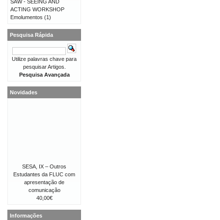
SAW - SEEING AND
ACTING WORKSHOP
Emolumentos
(1)
Pesquisa Rápida
Utilize palavras chave para
pesquisar Artigos.
Pesquisa Avançada
Novidades
SESA, IX – Outros
Estudantes da FLUC com
apresentação de
comunicação
40,00€
Informações