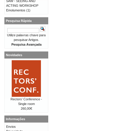
SAW - SEEING AND
ACTING WORKSHOP
Emolumentos
(1)
Pesquisa Rápida
Utilize palavras chave para
pesquisar Artigos.
Pesquisa Avançada
Novidades
Rectors' Conference -
Single room
260,00€
Informações
Envios