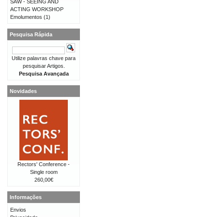
SAW - SEEING AND
ACTING WORKSHOP
Emolumentos
(1)
Pesquisa Rápida
Utilize palavras chave para
pesquisar Artigos.
Pesquisa Avançada
Novidades
Rectors' Conference -
Single room
260,00€
Informações
Envios