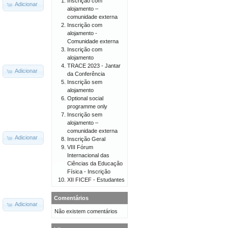
Inscrição com
Adicionar
alojamento –
comunidade externa
Inscrição com
alojamento -
Comunidade externa
Inscrição com
alojamento
TRACE 2023 - Jantar
Adicionar
da Conferência
Inscrição sem
alojamento
Optional social
programme only
Inscrição sem
alojamento –
comunidade externa
Adicionar
Inscrição Geral
VIII Fórum
Internacional das
Ciências da Educação
Física - Inscrição
XII FICEF - Estudantes
Comentários
Adicionar
Não existem comentários