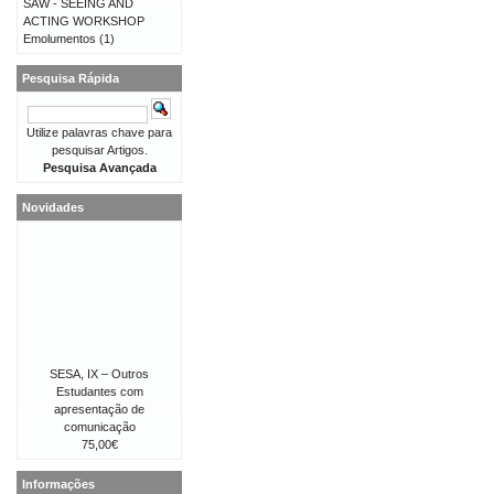
SAW - SEEING AND
ACTING WORKSHOP
Emolumentos
(1)
Pesquisa Rápida
Utilize palavras chave para
pesquisar Artigos.
Pesquisa Avançada
Novidades
SESA, IX – Outros
Estudantes com
apresentação de
comunicação
75,00€
Informações