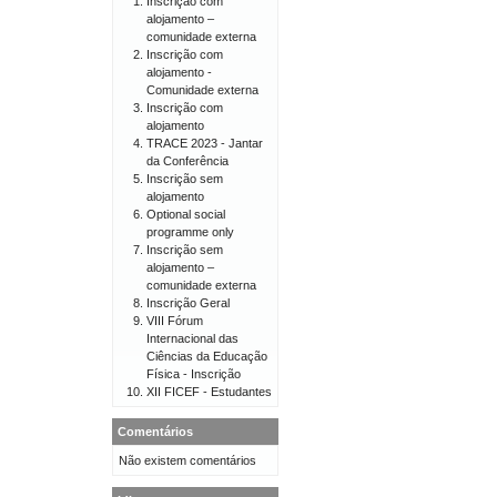
Inscrição com
alojamento –
comunidade externa
Inscrição com
alojamento -
Comunidade externa
Inscrição com
alojamento
TRACE 2023 - Jantar
da Conferência
Inscrição sem
alojamento
Optional social
programme only
Inscrição sem
alojamento –
comunidade externa
Inscrição Geral
VIII Fórum
Internacional das
Ciências da Educação
Física - Inscrição
XII FICEF - Estudantes
Comentários
Não existem comentários