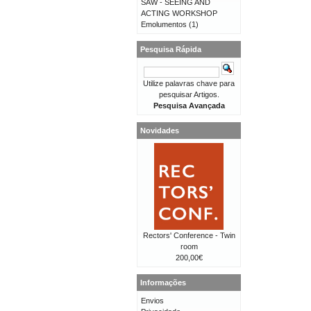
SAW - SEEING AND
ACTING WORKSHOP
Emolumentos
(1)
Pesquisa Rápida
Utilize palavras chave para
pesquisar Artigos.
Pesquisa Avançada
Novidades
Rectors' Conference - Twin
room
200,00€
Informações
Envios