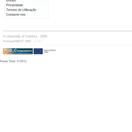
Envios
Privacidade
Termos de Utilização
Contacte-nos
© University of Coimbra · 2009
·
Portugal/WEST GMT
S:147
Parse Time: 0.057s