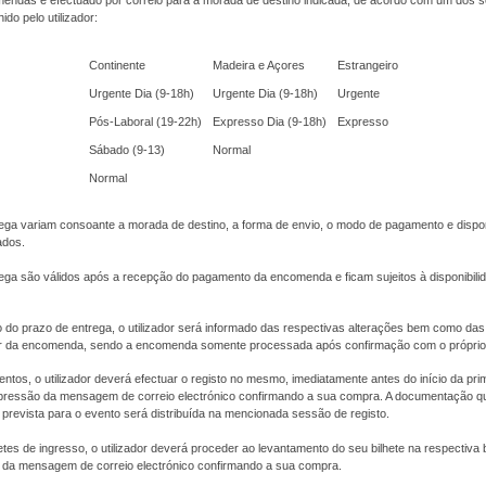
endas é efectuado por correio para a morada de destino indicada, de acordo com um dos s
do pelo utilizador:
Continente
Madeira e Açores
Estrangeiro
Urgente Dia (9-18h)
Urgente Dia (9-18h)
Urgente
Pós-Laboral (19-22h)
Expresso Dia (9-18h)
Expresso
Sábado (9-13)
Normal
Normal
ega variam consoante a morada de destino, a forma de envio, o modo de pagamento e dispon
ados.
ega são válidos após a recepção do pagamento da encomenda e ficam sujeitos à disponibili
 do prazo de entrega, o utilizador será informado das respectivas alterações bem como das
or da encomenda, sendo a encomenda somente processada após confirmação com o próprio u
ntos, o utilizador deverá efectuar o registo no mesmo, imediatamente antes do início da pri
ressão da mensagem de correio electrónico confirmando a sua compra. A documentação q
prevista para o evento será distribuída na mencionada sessão de registo.
etes de ingresso, o utilizador deverá proceder ao levantamento do seu bilhete na respectiva b
da mensagem de correio electrónico confirmando a sua compra.