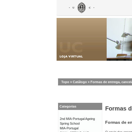
Topo
»
Catálogo
»
Formas de entrega, cance
Categorias
Formas d
2nd MIA-Portugal Ageing
Formas de en
Spring School
MIA-Portugal