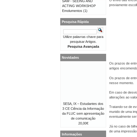
O envio das encom
SAW - SEEING AND
previamente escolhi
ACTING WORKSHOP
Emolumentos
(1)
Pesquisa Rápida
Utilize palavras chave para
pesquisar Artigos.
Pesquisa Avançada
Novidades
Os prazos de entr
artigos encomend
Os prazos de entr
nesse momento.
Em caso de desvio
alterações ao val
SESA, IX – Estudantes dos
Tratando-se de eve
3 CE Ciência da Informação
munido de uma imp
da FLUC sem apresentação
eventualmente ser 
de comunicação
20,00€
Já no caso de bilh
de uma impressão 
Informações