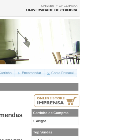
arrinho
Encomendar
Conta Pessoal
Carrinho de Compras
omendas
0 Artigos
Top Vendas