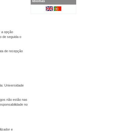
Idiomas
r a opção
o de seguida o
ata de recepção
a: Universidade
tigos não estão nas
esponsabilidade no
lizador e