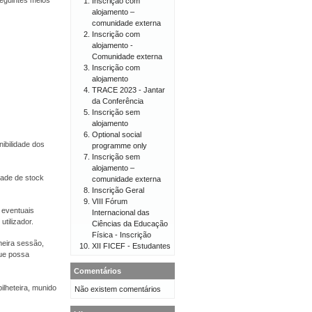
eguintes meios
Inscrição com
alojamento –
comunidade externa
Inscrição com
alojamento -
Comunidade externa
Inscrição com
alojamento
TRACE 2023 - Jantar
da Conferência
Inscrição sem
alojamento
Optional social
ibilidade dos
programme only
Inscrição sem
alojamento –
dade de stock
comunidade externa
Inscrição Geral
VIII Fórum
 eventuais
Internacional das
tilizador.
Ciências da Educação
Física - Inscrição
meira sessão,
XII FICEF - Estudantes
ue possa
Comentários
ilheteira, munido
Não existem comentários