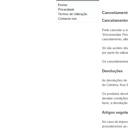
Envios
Privacidade
Cancelament
Termos de Utilização
Contacte-nos
Cancelamento
Pode cancelar a s
“Encomendas Pende
cancelamento, alt
Só são aceites de
por parte do utiliza
Os cancelamentos 
Devoluções
As devoluções de 
de Coimbra, Rua Sí
Os produtos devolv
devidas condições
facto, a devolução
Artigos esgot
No caso da impossi
procederemos ao s