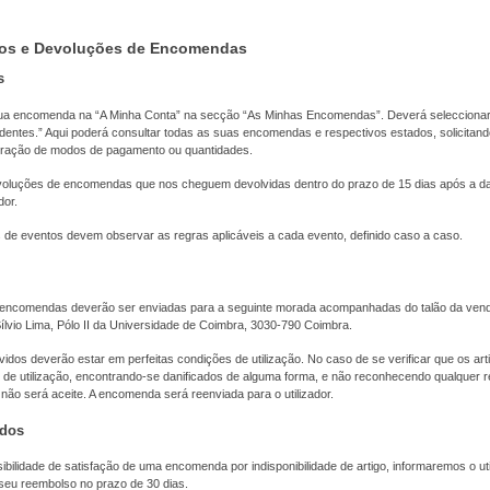
os e Devoluções de Encomendas
s
ua encomenda na “A Minha Conta” na secção “As Minhas Encomendas”. Deverá selecciona
ntes.” Aqui poderá consultar todas as suas encomendas e respectivos estados, solicitand
eração de modos de pagamento ou quantidades.
voluções de encomendas que nos cheguem devolvidas dentro do prazo de 15 dias após a d
dor.
de eventos devem observar as regras aplicáveis a cada evento, definido caso a caso.
encomendas deverão ser enviadas para a seguinte morada acompanhadas do talão da vend
lvio Lima, Pólo II da Universidade de Coimbra, 3030-790 Coimbra.
idos deverão estar em perfeitas condições de utilização. No caso de se verificar que os ar
 de utilização, encontrando-se danificados de alguma forma, e não reconhecendo qualquer r
 não será aceite. A encomenda será reenviada para o utilizador.
ados
bilidade de satisfação de uma encomenda por indisponibilidade de artigo, informaremos o uti
eu reembolso no prazo de 30 dias.