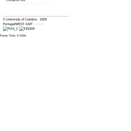
Contacte-nos
© University of Coimbra · 2009
Portugal/WEST GMT
·
S:147
Parse Time: 0.049s