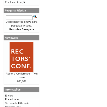
Emolumentos
(1)
Pesquisa Rápida
Utilize palavras chave para
pesquisar Artigos.
Pesquisa Avançada
Novidades
Rectors' Conference - Twin
room
200,00€
Informações
Envios
Privacidade
Termos de Utilização