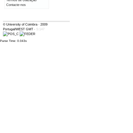
Termos de Utilização
Contacte-nos
© University of Coimbra · 2009
Portugal/WEST GMT
·
S:147
Parse Time: 0.043s