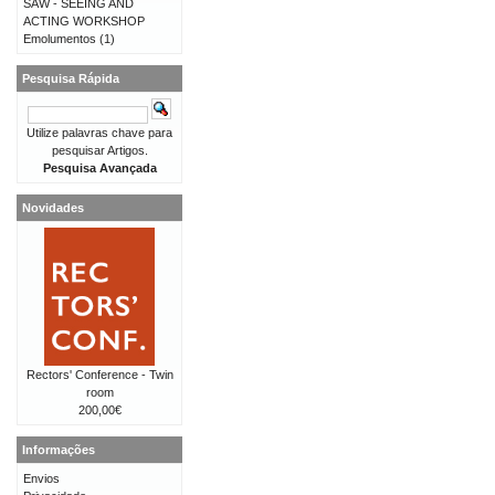
SAW - SEEING AND
ACTING WORKSHOP
Emolumentos
(1)
Pesquisa Rápida
Utilize palavras chave para
pesquisar Artigos.
Pesquisa Avançada
Novidades
Rectors' Conference - Twin
room
200,00€
Informações
Envios