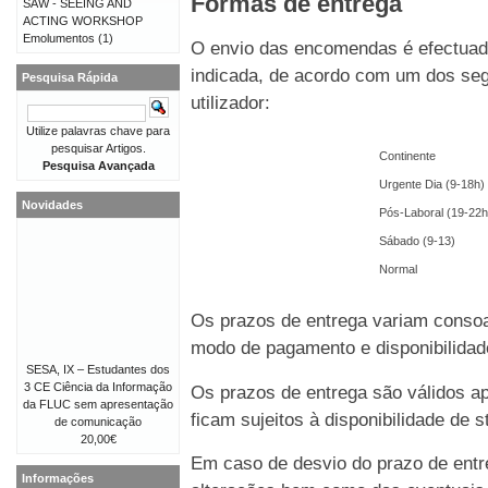
Formas de entrega
SAW - SEEING AND
ACTING WORKSHOP
Emolumentos
(1)
O envio das encomendas é efectuado
indicada, de acordo com um dos seg
Pesquisa Rápida
utilizador:
Utilize palavras chave para
pesquisar Artigos.
Continente
Pesquisa Avançada
Urgente Dia (9-18h)
Novidades
Pós-Laboral (19-22h
Sábado (9-13)
Normal
Os prazos de entrega variam consoa
modo de pagamento e disponibilida
SESA, IX – Estudantes dos
3 CE Ciência da Informação
Os prazos de entrega são válidos 
da FLUC sem apresentação
ficam sujeitos à disponibilidade de
de comunicação
20,00€
Em caso de desvio do prazo de entre
Informações