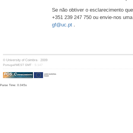
Se não obtiver o esclarecimento que
+351 239 247 750 ou envie-nos uma
gf@uc.pt
.
© University of Coimbra · 2009
·
Portugal/WEST GMT
S:147
Parse Time: 0.045s