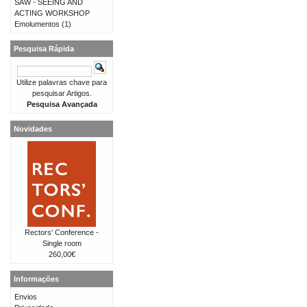
SAW - SEEING AND
ACTING WORKSHOP
Emolumentos
(1)
Pesquisa Rápida
Utilize palavras chave para
pesquisar Artigos.
Pesquisa Avançada
Novidades
Rectors' Conference -
Single room
260,00€
Informações
Envios