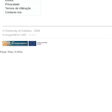
Envios
Privacidade
Termos de Utilização
Contacte-nos
© University of Coimbra · 2009
·
Portugal/WEST GMT
S:147
Parse Time: 0.052s