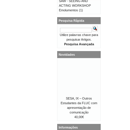
SAW - SEEING AND
ACTING WORKSHOP
Emolumentos
(1)
Pesquisa Rápida
Utilize palavras chave para
pesquisar Artigos.
Pesquisa Avançada
Novidades
SESA, IX – Outros
Estudantes da FLUC com
apresentação de
comunicação
40,00€
Informações