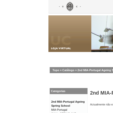
Topo
»
Catálogo
»
2nd MIA-Portugal Ageing 
Categorias
2nd MIA-
2nd MIA-Portugal Ageing
Actualmente não ex
Spring School
MIA-Portugal