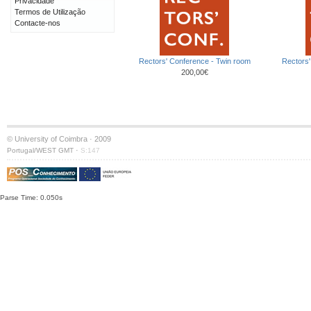
Privacidade
Termos de Utilização
Contacte-nos
Rectors' Conference - Twin room
Rectors'
200,00€
© University of Coimbra · 2009
·
Portugal/WEST GMT
S:147
Parse Time: 0.050s