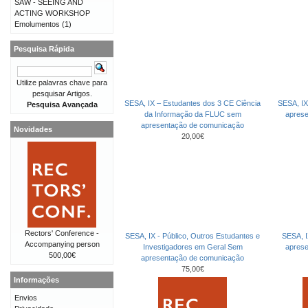
SAW - SEEING AND
ACTING WORKSHOP
Emolumentos
(1)
Pesquisa Rápida
Utilize palavras chave para
pesquisar Artigos.
SESA, IX – Estudantes dos 3 CE Ciência
SESA, IX
Pesquisa Avançada
da Informação da FLUC sem
apres
apresentação de comunicação
Novidades
20,00€
Rectors' Conference -
SESA, IX - Público, Outros Estudantes e
SESA, I
Accompanying person
Investigadores em Geral Sem
apres
500,00€
apresentação de comunicação
75,00€
Informações
Envios