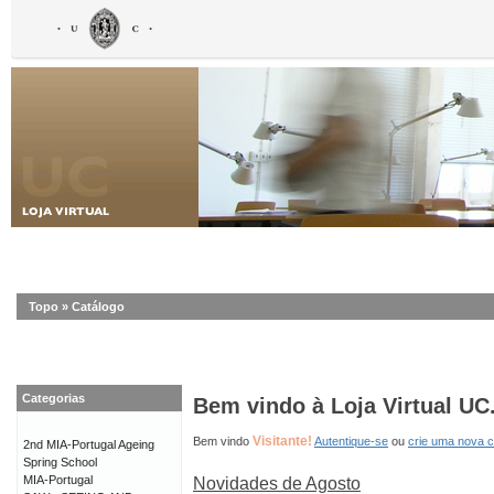
Topo
»
Catálogo
Categorias
Bem vindo à Loja Virtual UC
Visitante!
Bem vindo
Autentique-se
ou
crie uma nova 
2nd MIA-Portugal Ageing
Spring School
MIA-Portugal
Novidades de Agosto