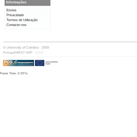
Informações
Envios
Privacidade
Termos de Utilização
Contacte-nos
© University of Coimbra · 2009
·
Portugal/WEST GMT
S:147
Parse Time: 0.057s