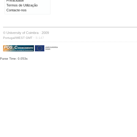
Privacidade
Termos de Utilização
Contacte-nos
© University of Coimbra · 2009
·
Portugal/WEST GMT
S:147
Parse Time: 0.053s