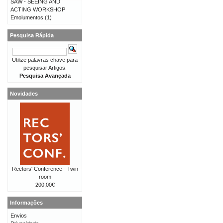
SAW - SEEING AND
ACTING WORKSHOP
Emolumentos
(1)
Pesquisa Rápida
Utilize palavras chave para
pesquisar Artigos.
Pesquisa Avançada
Novidades
Rectors' Conference - Twin
room
200,00€
Informações
Envios