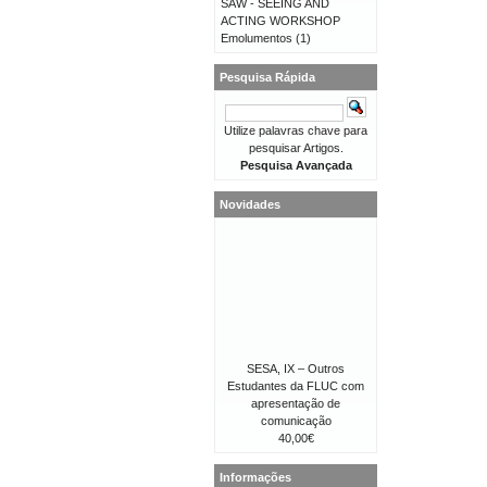
SAW - SEEING AND
ACTING WORKSHOP
Emolumentos
(1)
Pesquisa Rápida
Utilize palavras chave para
pesquisar Artigos.
Pesquisa Avançada
Novidades
SESA, IX – Outros
Estudantes da FLUC com
apresentação de
comunicação
40,00€
Informações