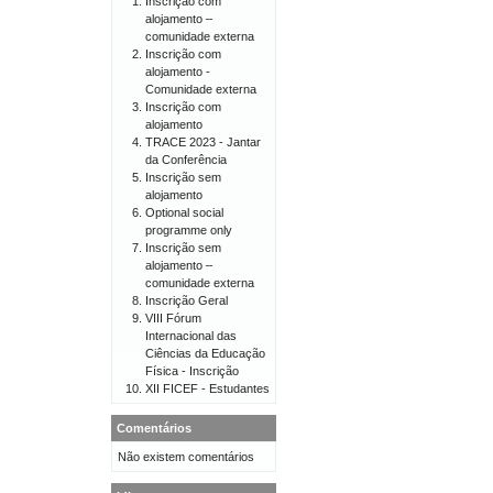
Inscrição com
alojamento –
comunidade externa
Inscrição com
alojamento -
Comunidade externa
Inscrição com
alojamento
TRACE 2023 - Jantar
da Conferência
Inscrição sem
alojamento
Optional social
programme only
Inscrição sem
alojamento –
comunidade externa
Inscrição Geral
VIII Fórum
Internacional das
Ciências da Educação
Física - Inscrição
XII FICEF - Estudantes
Comentários
Não existem comentários