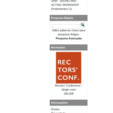
SAW - SEEING AND
ACTING WORKSHOP
Emolumentos
(1)
Pesquisa Rápida
Utilize palavras chave para
pesquisar Artigos.
Pesquisa Avançada
Novidades
Rectors' Conference -
Single room
260,00€
Informações
Envios