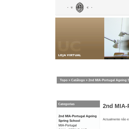
Topo
»
Catálogo
»
2nd MIA-Portugal Ageing 
Categorias
2nd MIA-
2nd MIA-Portugal Ageing
Actualmente não ex
Spring School
MIA-Portugal