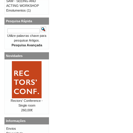
SAW - SEEING AND
ACTING WORKSHOP
Emolumentos
(1)
Pesquisa Rápida
Utilize palavras chave para
pesquisar Artigos.
Pesquisa Avançada
Novidades
Rectors' Conference -
Single room
260,00€
Informações
Envios