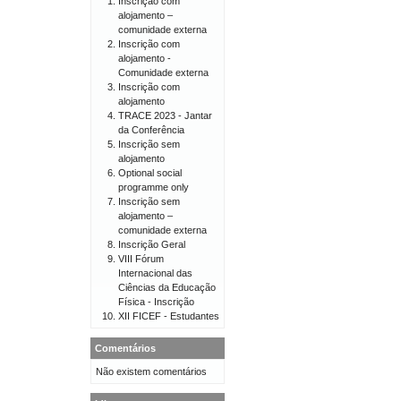
Inscrição com
alojamento –
comunidade externa
Inscrição com
alojamento -
Comunidade externa
Inscrição com
alojamento
TRACE 2023 - Jantar
da Conferência
Inscrição sem
alojamento
Optional social
programme only
Inscrição sem
alojamento –
comunidade externa
Inscrição Geral
VIII Fórum
Internacional das
Ciências da Educação
Física - Inscrição
XII FICEF - Estudantes
Comentários
Não existem comentários