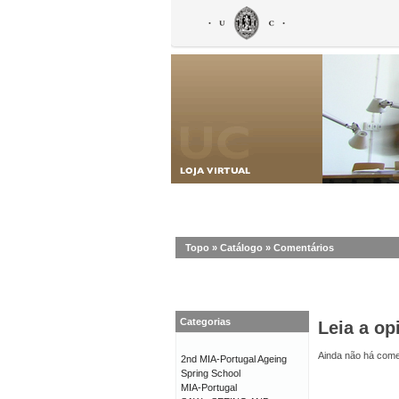
Topo
»
Catálogo
»
Comentários
Categorias
Leia a op
Ainda não há comen
2nd MIA-Portugal Ageing
Spring School
MIA-Portugal