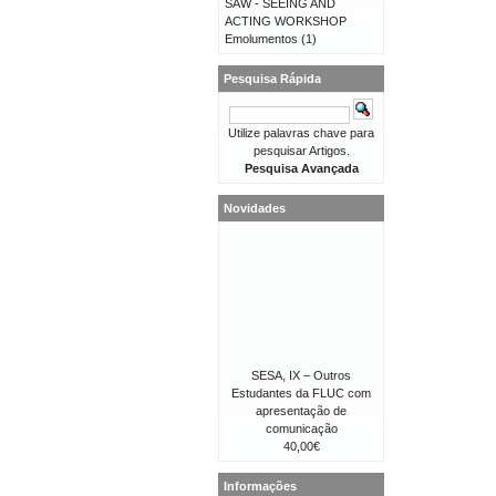
SAW - SEEING AND
ACTING WORKSHOP
Emolumentos
(1)
Pesquisa Rápida
Utilize palavras chave para
pesquisar Artigos.
Pesquisa Avançada
Novidades
SESA, IX – Outros
Estudantes da FLUC com
apresentação de
comunicação
40,00€
Informações