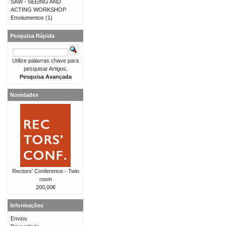
SAW - SEEING AND
ACTING WORKSHOP
Emolumentos
(1)
Pesquisa Rápida
Utilize palavras chave para
pesquisar Artigos.
Pesquisa Avançada
Novidades
Rectors' Conference - Twin
room
200,00€
Informações
Envios