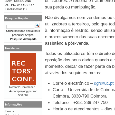
utilizadores. A recolha e tratament
SAW - SEEING AND
ACTING WORKSHOP
sua perda ou manipulação.
Emolumentos
(1)
Não divulgamos nem vendemos ou c
Pesquisa Rápida
utilizadores a terceiros, pelo que t
à informação é restrito, sendo util
Utilize palavras chave para
pesquisar Artigos.
o processamento das suas encomen
Pesquisa Avançada
assistência pós-venda.
Novidades
Todos os utilizadores têm o direito 
oposição dos seus dados quando e s
momento, deixar de fazer parte da b
através dos seguintes meios:
Correio electrónico –
dgf@uc.pt
Rectors' Conference -
Carta – Universidade de Coimbra
Accompanying person
Coimbra, 3030-790 Coimbra
500,00€
Telefone – +351 239 247 750
Informações
Horário de atendimentos – dias ú
Envios