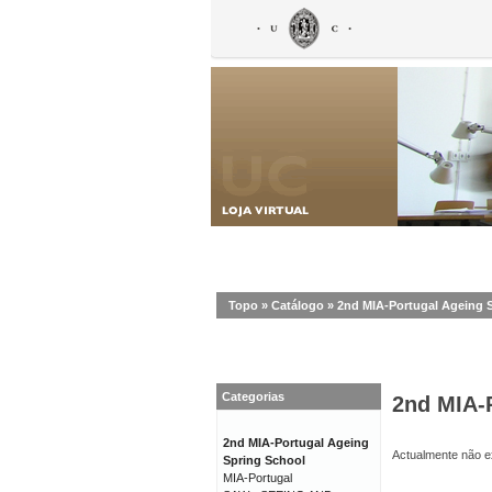
Topo
»
Catálogo
»
2nd MIA-Portugal Ageing 
Categorias
2nd MIA-
2nd MIA-Portugal Ageing
Actualmente não ex
Spring School
MIA-Portugal