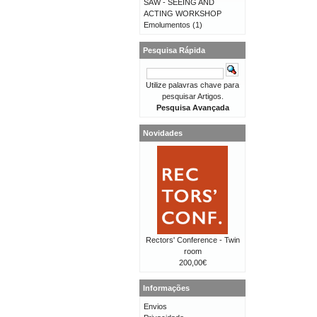
SAW - SEEING AND
ACTING WORKSHOP
Emolumentos
(1)
Pesquisa Rápida
Utilize palavras chave para
pesquisar Artigos.
Pesquisa Avançada
Novidades
Rectors' Conference - Twin
room
200,00€
Informações
Envios